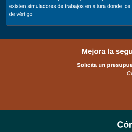
existen simuladores de trabajos en altura donde los
de vértigo
Mejora la seg
Solicita un presupue
Co
Cóm