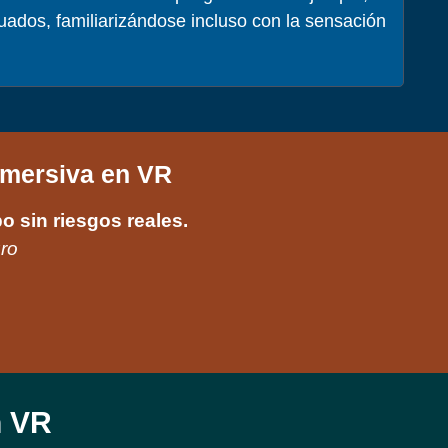
uados, familiarizándose incluso con la sensación
nmersiva en VR
o sin riesgos reales.
uro
n VR