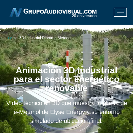
>>
/
3D Industrial Planta e-Metanol
Animación 3D industrial
para el sector energético
renovable
Vídeo técnico en 3D que muestra la planta de
e-Metanol de Elyse Energy y su entorno
simulado de ubicación final.