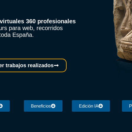
virtuales 360 profesionales
urs para web, recorridos
 toda España.
er trabajos realizados
Beneficios
Edición IA
P