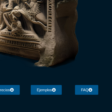
recios
Ejemplos
FAQ