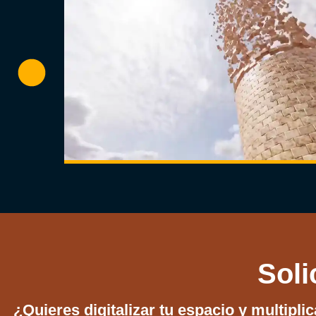
Soli
¿Quieres digitalizar tu espacio y multipli