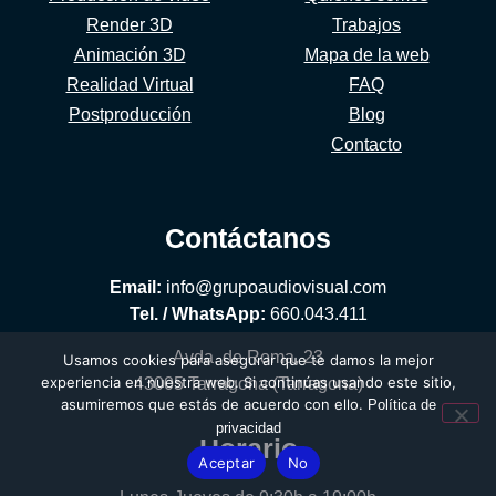
Render 3D
Trabajos
Animación 3D
Mapa de la web
Realidad Virtual
FAQ
Postproducción
Blog
Contacto
Contáctanos
Email:
info@grupoaudiovisual.com
Tel. / WhatsApp:
660.043.411
Avda. de Roma, 23
Usamos cookies para asegurar que te damos la mejor
experiencia en nuestra web. Si continúas usando este sitio,
43005 Tarragona (Tarragona)
asumiremos que estás de acuerdo con ello.
Política de
privacidad
Horario
Aceptar
No