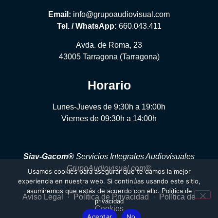
Email:
info@grupoaudiovisual.com
Tel. / WhatsApp:
660.043.411
Avda. de Roma, 23
43005 Tarragona (Tarragona)
Horario
Lunes-Jueves de 9:30h a 19:00h
Viernes de 09:30h a 14:00h
Siav-Gacom®
Servicios Integrales Audiovisuales
GrupoAudiovisual.com®
Usamos cookies para asegurar que te damos la mejor
experiencia en nuestra web. Si continúas usando este sitio,
asumiremos que estás de acuerdo con ello.
Política de
Aviso Legal
·
Política de Privacidad
·
Política de
privacidad
Cookies
Aceptar
No