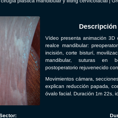
rugía plástica mandibular y lifting cervicofacial | 
Descripción 
Vídeo presenta animación 3D de
realce mandibular: preoperator
incisión, corte bisturí, movili
mandibular, suturas en bo
postoperatorio rejuvenecido con
Movimientos cámara, secciones
explican reducción papada, cor
óvalo facial. Duración 1m 22s, i
Sector:
Dur