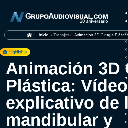
Inicio
/ Trabajos /
Animación 3D Cirugía Plástic
Highlights
Animación 3D 
Plástica: Vídeo
explicativo de l
mandibular y