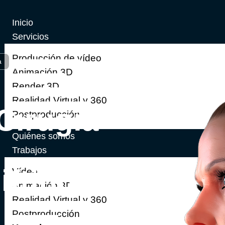
Inicio
Servicios
Producción de vídeo
a
Animación 3D
Render 3D
Realidad Virtual y 360
Cirugía
Postproducción
Quiénes somos
Trabajos
ifting
Vídeo
Animación 3D
Realidad Virtual y 360
Postproducción